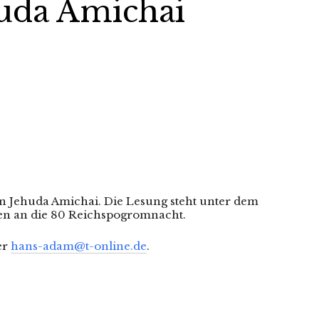
huda Amichai
on Jehuda Amichai. Die Lesung steht unter dem
en an die 80 Reichspogromnacht.
er
hans-adam@t-online.de
.