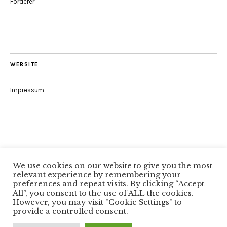
Förderer
WEBSITE
Impressum
Folge uns
We use cookies on our website to give you the most
relevant experience by remembering your
preferences and repeat visits. By clicking “Accept
All”, you consent to the use of ALL the cookies.
Facebook
However, you may visit "Cookie Settings" to
provide a controlled consent.
Copyright © 2026
Autorenkreis Würzburg
Proudly powered by
WordPress