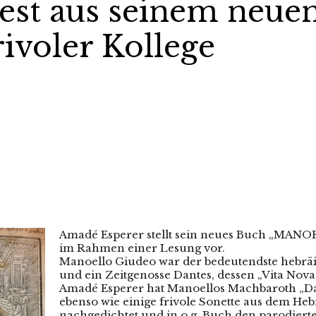
est aus seinem neue
ivoler Kollege
Amadé Esperer stellt sein neues Buch „M
im Rahmen einer Lesung vor.
Manoello Giudeo war der bedeutendste hebräis
und ein Zeitgenosse Dantes, dessen „Vita Nov
Amadé Esperer hat Manoellos Machbaroth „Da
ebenso wie einige frivole Sonette aus dem He
nachgedichtet und in o.g. Buch den parodiert