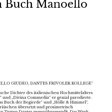
n Buch Manoello
ANOELLO GIUDEO, DANTES FRIVOLER KOLLEGE“
che Dichter des italienischen Hochmittelalters
a“ und „Divina Commedia“ er genial parodierte.
s Buch der Begierde“ und „Hölle & Himmel“,
bräischen übersetzt und prosimetrisch
en Texten Dantes gegenübergestellt. Das Werk