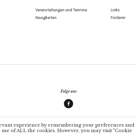
Veranstaltungen und Termine
Links
Neuigkeiten
Förderer
Folge uns
Facebook
© 2026
Autorenkreis Würzburg
Proudly powered by
WordPress
Theme: Zuki von
elevant experience by remembering your preferences and
the use of ALL the cookies. However, you may visit "Cookie