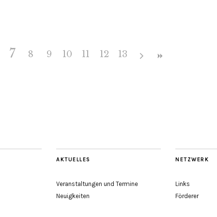
7
8
9
10
11
12
13
AKTUELLES
NETZWERK
Veranstaltungen und Termine
Links
Neuigkeiten
Förderer