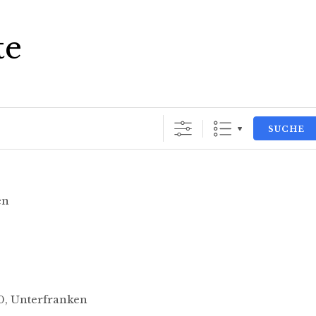
te
SUCHE
en
70, Unterfranken