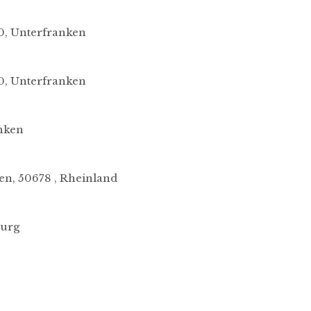
70, Unterfranken
70, Unterfranken
anken
ltungen?
en, 50678 , Rheinland
burg