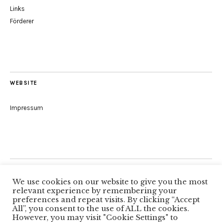
Links
Förderer
WEBSITE
Impressum
Folge uns
We use cookies on our website to give you the most
relevant experience by remembering your
preferences and repeat visits. By clicking “Accept
All”, you consent to the use of ALL the cookies.
Facebook
However, you may visit "Cookie Settings" to