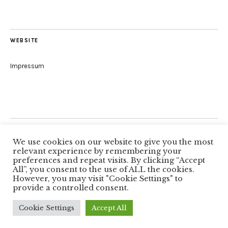
WEBSITE
Impressum
Folge uns
We use cookies on our website to give you the most
relevant experience by remembering your
preferences and repeat visits. By clicking “Accept
All”, you consent to the use of ALL the cookies.
Facebook
However, you may visit "Cookie Settings" to
provide a controlled consent.
Copyright © 2026
Autorenkreis Würzburg
Proudly powered by
WordPress
Cookie Settings
Accept All
Theme: Zuki von
Elmastudio