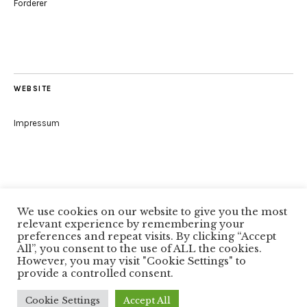
Förderer
WEBSITE
Impressum
We use cookies on our website to give you the most
relevant experience by remembering your
Folge uns
preferences and repeat visits. By clicking “Accept
All”, you consent to the use of ALL the cookies.
However, you may visit "Cookie Settings" to
Facebook
provide a controlled consent.
Copyright © 2026
Autorenkreis Würzburg
Cookie Settings
Accept All
Proudly powered by
WordPress