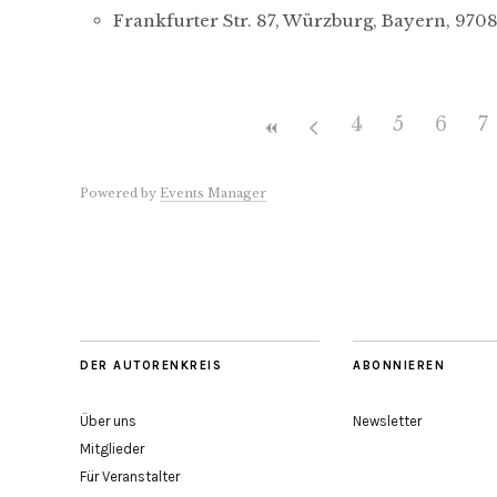
Frankfurter Str. 87, Würzburg, Bayern, 970
4
5
6
7
Powered by
Events Manager
DER AUTORENKREIS
ABONNIEREN
Über uns
Newsletter
Mitglieder
Für Veranstalter