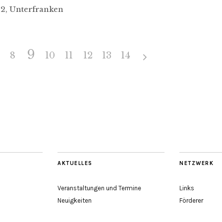
82, Unterfranken
9
8
10
11
12
13
14
AKTUELLES
NETZWERK
Veranstaltungen und Termine
Links
Neuigkeiten
Förderer