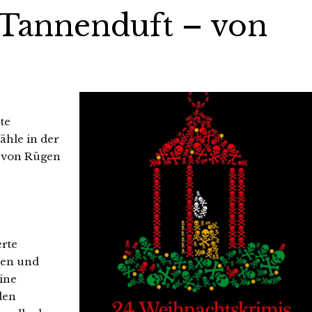
, Tannenduft – von
te
ähle in der
– von Rügen
rte
den und
eine
den