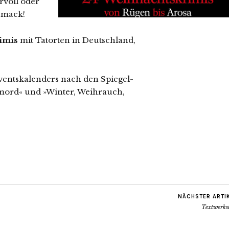
rvoll oder
hmack!
imis
mit Tatorten in Deutschland,
ventskalenders nach den Spiegel-
smord« und »Winter, Weihrauch,
NÄCHSTER ARTI
Textwerkst