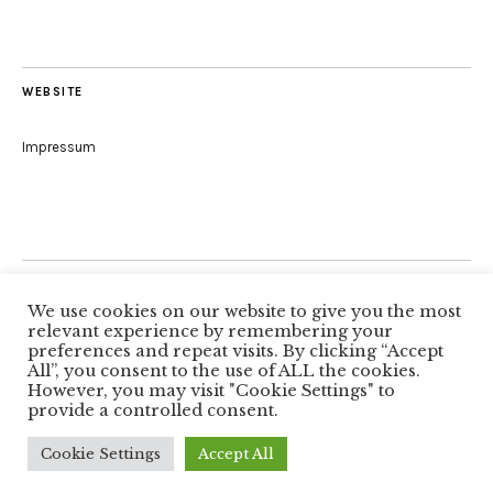
WEBSITE
Impressum
Folge uns
We use cookies on our website to give you the most
relevant experience by remembering your
preferences and repeat visits. By clicking “Accept
All”, you consent to the use of ALL the cookies.
Facebook
However, you may visit "Cookie Settings" to
provide a controlled consent.
Copyright © 2026
Autorenkreis Würzburg
Proudly powered by
WordPress
Cookie Settings
Accept All
Theme: Zuki von
Elmastudio