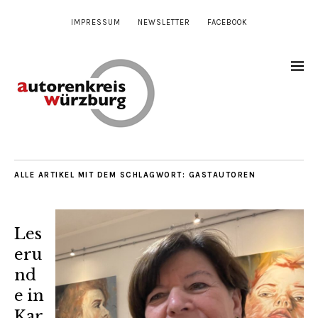
IMPRESSUM
NEWSLETTER
FACEBOOK
ALLE ARTIKEL MIT DEM SCHLAGWORT:
GASTAUTOREN
Les
eru
nd
e in
Kar