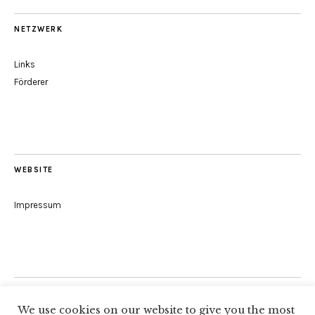
NETZWERK
Links
Förderer
WEBSITE
Impressum
Folge uns
We use cookies on our website to give you the most