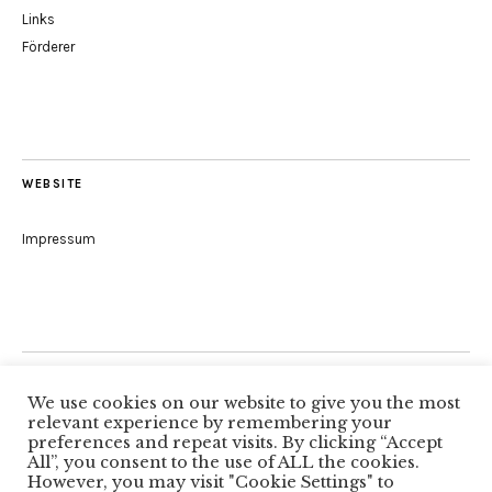
Links
Förderer
WEBSITE
Impressum
Folge uns
We use cookies on our website to give you the most
relevant experience by remembering your
preferences and repeat visits. By clicking “Accept
All”, you consent to the use of ALL the cookies.
Facebook
However, you may visit "Cookie Settings" to