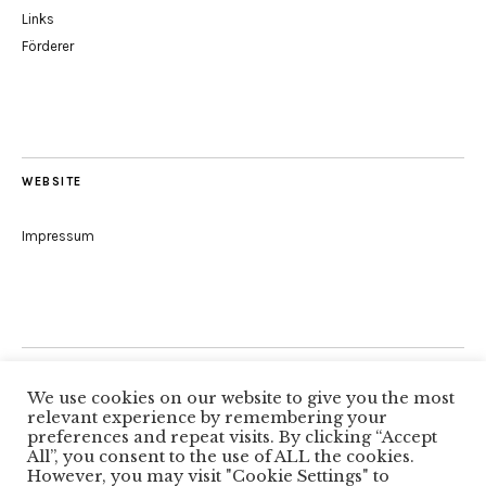
Links
Förderer
WEBSITE
Impressum
Folge uns
We use cookies on our website to give you the most
relevant experience by remembering your
preferences and repeat visits. By clicking “Accept
All”, you consent to the use of ALL the cookies.
Facebook
However, you may visit "Cookie Settings" to