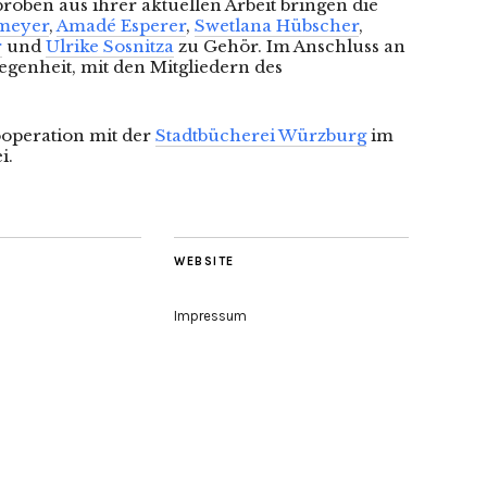
proben aus ihrer aktuellen Arbeit bringen die
emeyer
,
Amadé Esperer
,
Swetlana Hübscher
,
r
und
Ulrike Sosnitza
zu Gehör. Im Anschluss an
egenheit, mit den Mitgliedern des
ooperation mit der
Stadtbücherei Würzburg
im
i.
WEBSITE
Impressum