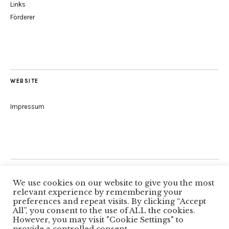
Links
Förderer
WEBSITE
Impressum
Folge uns
We use cookies on our website to give you the most
relevant experience by remembering your
preferences and repeat visits. By clicking “Accept
All”, you consent to the use of ALL the cookies.
Facebook
However, you may visit "Cookie Settings" to