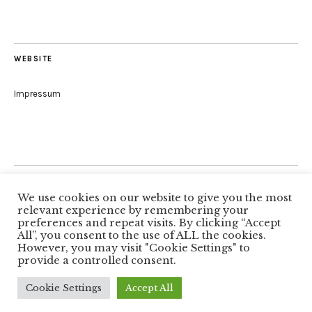
WEBSITE
Impressum
Folge uns
We use cookies on our website to give you the most
relevant experience by remembering your
preferences and repeat visits. By clicking “Accept
All”, you consent to the use of ALL the cookies.
Facebook
However, you may visit "Cookie Settings" to
provide a controlled consent.
Copyright © 2026
Autorenkreis Würzburg
Proudly powered by
WordPress
Cookie Settings
Accept All
Theme: Zuki von
Elmastudio