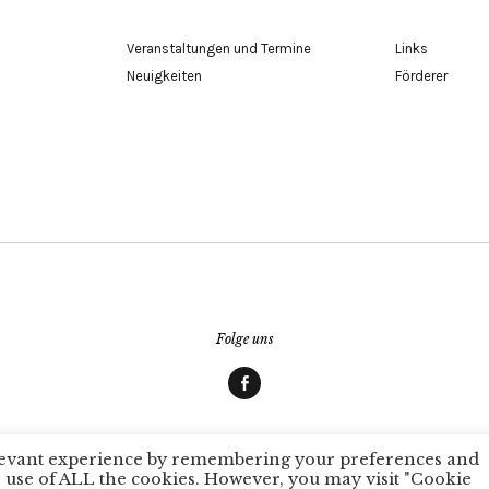
Veranstaltungen und Termine
Links
Neuigkeiten
Förderer
Folge uns
Facebook
© 2026
Autorenkreis Würzburg
Proudly powered by
WordPress
Theme: Zuki von
elevant experience by remembering your preferences and
the use of ALL the cookies. However, you may visit "Cookie