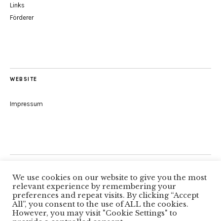
Links
Förderer
WEBSITE
Impressum
Folge uns
We use cookies on our website to give you the most
relevant experience by remembering your
preferences and repeat visits. By clicking “Accept
All”, you consent to the use of ALL the cookies.
Facebook
However, you may visit "Cookie Settings" to