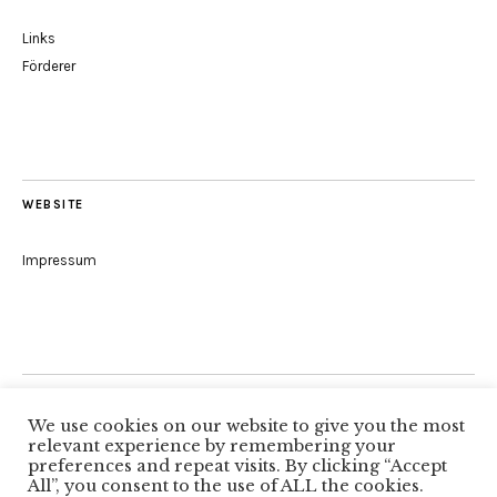
Links
Förderer
WEBSITE
Impressum
Folge uns
We use cookies on our website to give you the most
relevant experience by remembering your
preferences and repeat visits. By clicking “Accept
All”, you consent to the use of ALL the cookies.
Facebook