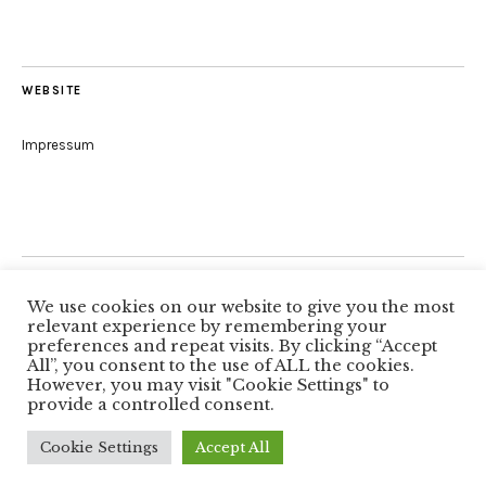
WEBSITE
Impressum
Folge uns
We use cookies on our website to give you the most
relevant experience by remembering your
preferences and repeat visits. By clicking “Accept
All”, you consent to the use of ALL the cookies.
Facebook
However, you may visit "Cookie Settings" to
provide a controlled consent.
Copyright © 2026
Autorenkreis Würzburg
Proudly powered by
WordPress
Cookie Settings
Accept All
Theme: Zuki von
Elmastudio