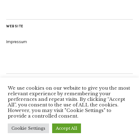
WEBSITE
Impressum
Folge uns
We use cookies on our website to give you the most
relevant experience by remembering your
preferences and repeat visits. By clicking “Accept
All”, you consent to the use of ALL the cookies.
Facebook
However, you may visit "Cookie Settings" to
provide a controlled consent.
Copyright © 2026
Autorenkreis Würzburg
Proudly powered by
WordPress
Cookie Settings
Accept All
Theme: Zuki von
Elmastudio