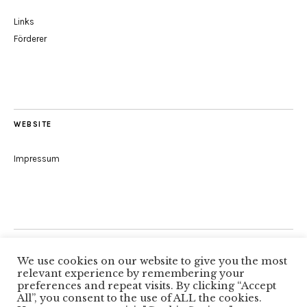
Links
Förderer
WEBSITE
Impressum
Folge uns
We use cookies on our website to give you the most
relevant experience by remembering your
preferences and repeat visits. By clicking “Accept
All”, you consent to the use of ALL the cookies.
Facebook